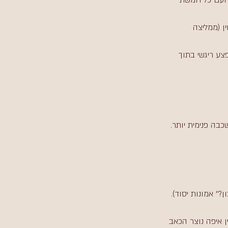
 ועם כל חמשת 
ן (ממליצה 
צע ריגשי בתוך 
בה פנימית יותר. 
?״ אמונות יסוד).
ן איפה נוצר הכאב 