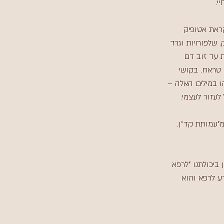
. 
קראת אטופיק 
 צעק. שלפוחיות וגרד 
ת עד זוב דם 
טראח. בקושי 
ו במילים האלה – 
לעזור לעצמי. 
מ"עמותת קד״ן. 
ן ביכולתנו "לרפא 
דע לרפא והוא 