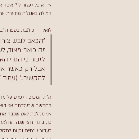
איך אוכל לעזור לו? איפה 
המילה באנגלית מתארת את 
לואיז היי כותבת בספרה ״בכ
״הכאב לובש צורות
זה כואב מאוד, לעי
לזכור כי הגוף האנ
אבל רק כאשר אנח
להקשיב..״ (עמוד 77)
גלית המשיכה לפרט על מודל
החדשה שבעזרתה אני דואגת
אני מקלפת לאט שכבה אחר ש
כך, בתוך חצי שנה, החלמתי
כעבור שנתיים נקיות לחלוט