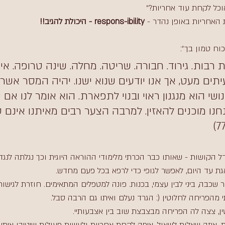
אוכל לקחת עוד אחריות?״
האחריות באופן נהדר - 
respons-ibility - היכולת להגיב!!
וח טמון בך״:
 רבות. גירוד. חבורה. שריטה. מחלה. שינה טרופה. איו
תים מעט, אך אנו יודעים שנוא ישנו. יהיה המסר אשר י
ושי הוא מנגנון ראוי ובנוי לתפארת. הוא אומר לנו אם 
נו מוכנים להאזין. למרבה הצער רבים מאיתנו אינם ט
 הקושות - שאותו כבר הכרתי מלימודי ההוראה היוגית וכך נגלתה לנגד ע
 עד היום, לאפשר לגופי כדי לרפא בכל פעם מחדש.
כבה, ביני לבין עצמי, בכנות. פונה למטפלים המתאימים. חוזרת לגישות 
 מהפריחה לחלוטין (: הגרד נעלם ואיתו גם הרבה סבל. 
ין, צצה לה הפריחה מבצבצת שוב בין אצבעותיי. 