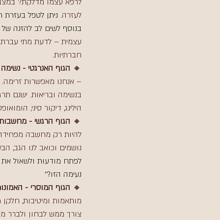
לרפא עצמו מדלקת? במצב ר
לעזרה. 
ניתן לטפל בעזרת תז
בנוסף לשים לב להזנה של מי
עצמית – לדעת מתי עברתי א
חברתיות.
🔸 
הגוף האנרגטי - נשימה 
– אנחנו מאפשרות זרימה. ע
בנשימה ובריאות. ישנם תרגי
הילינג, דיקור סיני, הומואו
🔸 
הגוף הרגשי - מחשבות 
להיות רק מחשבה מפחידה 
נושמים וכואב לנו הגב, הב
לפתח מודעות ולשאול את 
נעימה הזו?״
🔸 
הגוף המוסרי - האמונו
מותאמות ומיטיבות, חלקן 
צורך ממש לבחון ולברר מהשו