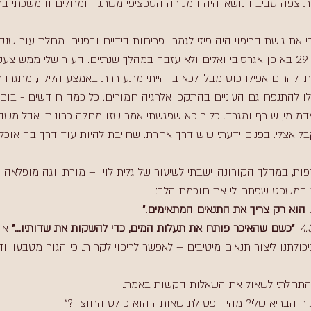
 צפה סביב הנושא, היה המקרה הספציפי משתנה ומחלים והמשכתי בחיי
את גישת הריפוי היה פיזי לגמרי: פריחות בידיים ובפנים. מחלת עור שנ
דרמטיטיס שהתפרצה בגיל 29 באופן אגרסיבי ואלים ולא עזבה במהלך שנתיים. העור שלי ממש
תי להרים אפילו כוס מבלי לכאוב. הייתי מתעוררת באמצע הלילה, מתגרד
ו להתנפח גם העיניים בהתקפי אלרגיה חמורים. כל כמה חודשים - בום 
דמומי, שורף ומגרד. כל רופא שפגשתי אמר שזו מחלה כרונית. אבל משה
ל אצלי. בפנים ידעתי שיש דרך אחרת. שחייבת להיות עוד דרך בה אוכל 
פות, במהלך הקורונה, ישבתי לשיעור של גלית לוין – מורת יוגה מופלאה 
המשפט שפתח לי את חוכמת הלב: 
 הוא רק צריך את התנאים המתאימים."
: 
"כשם שהאיכר פותח את תעלות המים, כדי להשקות את שדותיו..." 
אי
כולתנו ליצור תנאים מיטיבים – לאפשר לריפוי לקרות. כי הגוף מטבעו יו
 התחלתי לשאול את השאלות הקשות באמת.
לגוף הבריא שלי? מהי הפסולת שאותה הוא פולט החוצה?״