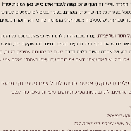
 המגדר שלי?״
 זה הגוף שהכי קשה לעבוד איתו כי יש כאן אמונות יסוד! 
לטפל בעזרת כל מה שהזכרנו מקודם, בעיקר בטיפולים שמגיעים לשורש הע
טה שנקראת ״קונסטלציה משפחתית״ מתאימה פה כי היא חוקרת קשרים 
ל חסד ושל יצירה.
 עם השכבה הזו נולדנו והיא נמצאת בתוכנו כל הזמן. 
פשר לחוש את הגוף הזה ברגעים קטנים בחיים: כמו שקיעה יפה, מפגש ע
ה, רגע של אהבה שאינה תלויה בדבר. 
לשים לב למנוחה אמיתית, תזונה, ק
. אפשר לשאול את עצמי: ״האם אני בנחת עם עצמי באמת?״ ״איפה אני יוצ
רעלים (דיטוקס) אפשר פשוט לנהל שיח פנימי נקי מרעלי
מרעילים. לייקים, קניות, מערכות יחסים סתמיות, ג׳אנק פוד לנפש. 
?
קט הפנימי?
ש" שאני צורכת בלי לשים לב?