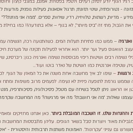
גיל הגוף יודע לסלק רעלים ולטפל בפסולת. אמנם, במצבי קיצון וחוסר
ונה - נטורופתיה, שינוי תזונתי, תרגול אסאנות, פעילות גופנית, מודעות ל
דע - מדיות, רשתות, טלוויזיה, רדיו, שיחות, ספרים. ״ממה אני מוזנת??״ 
ת הגבול, מתי זה "ביס מיותר", לא בגוף – אלא בתודעה!! כמו בחילת 
ואנרגיה
 – ממש כמו פתיחת תעלות המים. כשהתנועה רכה, הנשימה עמו
צב הוואגוס פעיל וער יותר. הוא אחראי לפעילות תקינה של מערכת חיסו
לי נשימה רבים ושיטות ריפוי מבוססות נשימה ואנרגיה כגון: ריברסינג, שי
פטיה, שטיפה אנרגטית כמו השיטת של נאדר בוטו ועוד... 
ורגשות 
– שימו לב איך מחשבה אחת משנה את כל המאזן של הגוף. לפעמ
שממש גורמת לתופעה פיזית לא נעימה. לפעמים מרוב משימות ומתח א
טן או הראש. 
ניתן לטפל בשיחה עם מטפל, פסיכולוגיה, פסיכותרפיה, מנטורי
עצמנו שאלות: ״מה אני חושבת? מה אני מרגישה? מה המחשבה שקדמה
ת וההנחות שלנו. זו השכבה המוגבלת ביותר
. כאן אנחנו מחזיקים ומאמינ
מגבילות מאוד ויוצרות סבל בשאר הגופים. עליהן מתבססות המחשבות וה
רש גם ענייני ״עקרונות״. 
האמונות משתנות תרבותית והיסטורית - ״איפ