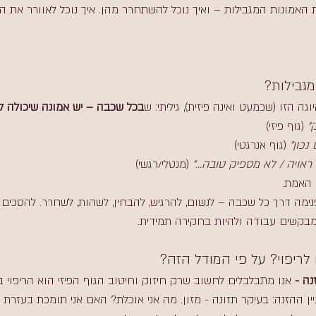
 האמונות המגבילות – ואיך נוכל להשתחרר מהן. איך נוכל לאוורר את ה
גבילות?
ה הזו (שכמעט ואינה פיזית), גיליתי: ש
בכל שכבה – יש אמונה שיכולה לה
"
 (גוף פיזי)
נכון"
 (גוף אנרגטי)
ראויה / לא מספיק טובה..."
 (מנטלי/רגשי)
 האמת.
נימה דרך כל שכבה – לנשום, להרגיש, להבחין, לשהות, לשחרר. להסכים
בקשים עבודה ולהיות בחקירה תמידית. 
 לריפוי? על פי המודל הזה?
נה - 
אנו מתבלבלים לחשוב שרק חיזוק וחיטוב הגוף הפיזי הוא הריפוי
עניין ההזנה: בעיקר תזונה - מזון. מה אני אוכלת? האם אני תומכת בעזרת