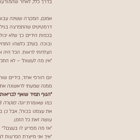
בדרך כלל, לאחר שהמודעות
אמנם, המקרה ששינה עבורי 
בכפות הידיים כך שלא יכול
ובוכה. בשלב כלשהו התחיל
הצלחתי לראות. הכל היה א
"אין מה לעשות" – לא התקב
יום חורפי אחד, בידיים שור
ממנה שמעתי לראשונה את 
"הגוף תמיד שואף לבריאות.
כמו שאומרת 
יוגה סוטרה 4.3
את עצמנו בכוח", אבל כן בי
עושה זאת כל הזמן. 
״אז מה מפריע לו בעצם?״
״איך אני מייצרת הפרעות 