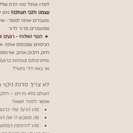
לימדו אותי? מהי הדת שלי?
עצמנו ולגבי העולם!! 
ניתן 
ומעבדים אותו! למשל - שי
שמועברים מדור לדור.  
🔸 
הגוף האלוהי - רגעים ש
הכיסויים שמכסים אותה. א
חיים, חיבוק אוהב, אורגזמ
ומיינדפולנס (נוכחות ברגע)
אני באה לידי ביטוי״?
לא צריך סדנת ניקוי 
העולם מלא גירויים – חלקם 
אפשר ללמוד לשאול:
מהו הרעל שלי כרגע
מה משבש לי את הש
מהו "הדופמין המתוע