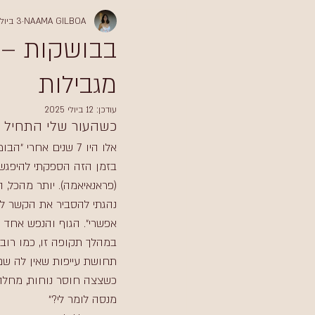
NAAMA GILBOA
3 ביולי 2025
בבושקות – מ
מגבילות
עודכן:
12 ביולי 2025
כשהעור שלי התחיל ל
אלו היו 7 שנים אחרי ״הבומבה הגדולה״ שלי, בה חוויתי מפגש בטראומה והתעוררות לחיים שלא הכרתי.
בזמן הזה הספקתי להיפגש ב
(פראנאיאמה). יותר מהכל, 
נהגתי להסביר את הקשר לת
אפשרי״. הגוף והנפש אחד 
במהלך תקופה זו, כמו רובנ
תחושת עייפות שאין לה שם,
כשצצה חוסר נוחות, מחלה 
מנסה לומר לי?״