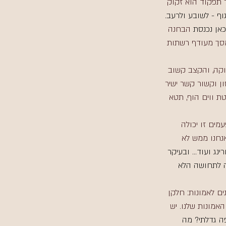
 תפקוד הוא זקוק 
גוף - לשובע ולרעב. 
כאן נכנסת 
הבחנה 
מסך מעודף רשתות 
קה, והקצב קשוב 
ן וקשור קשר ישיר 
טת ווים הוף, תטא 
ים זו יכולה 
נחנו ממש לא 
נג ועוד... ובעיקר 
 לתחושה הלא 
ים לאמונות: חלקן 
אמונות שלנו. יש 
ה גדלתי? מה 