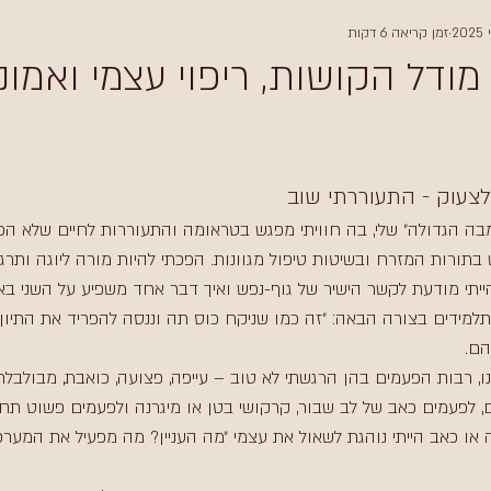
זמן קריאה 6 דקות
ודל הקושות, ריפוי עצמי ואמונ
צעוק - התעוררתי שוב
תורות המזרח ובשיטות טיפול מגוונות. הפכתי להיות מורה ליוגה ותרגלת
הייתי מודעת לקשר הישיר של גוף-נפש ואיך דבר אחד משפיע על השני באו
למידים בצורה הבאה: ״זה כמו שניקח כוס תה וננסה להפריד את התיון 
הם. 
ו, רבות הפעמים בהן הרגשתי לא טוב – עייפה, פצועה, כואבת, מבולבלת.
 לפעמים כאב של לב שבור, קרקושי בטן או מיגרנה ולפעמים פשוט תחושת
או כאב הייתי נוהגת לשאול את עצמי ״מה העניין? מה מפעיל את המער