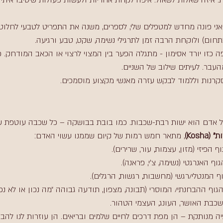
. איזה שאלות לשאול. איפה לקחת אחריות ולעשות פעולות שיטיבו איתי
י פונה מחדש למטפלים שלי, לספרים, משנה את התפריט לטבעי לחלוטי
חום) ולוקחת הרבה זמן לתרגילי נשימה, שקט, טבע ורגיעה.
כזו יורד אסימון - מתגלה הפער בין המצוי לרצוי או הכאב המודחק. פ
עבר. לעיתים שילוב של השניים. 
קרנות וללמוד לבקש עזרה מאנשי מקצוע מוסמכים.
 כל אדם הוא ישות רבת-שכבות. כמו בובת בבושקה – כל שכבה עוטפת שכ
Kosha)
, מתאר חמש רמות של קיום שממנו עשוי האדם:
ף הפיזי (מזון, עצמות, עור, שרירים).
וף האנרגטי (נשימה, צ'י, פראנה).
ף המנטלי/רגשי (מחשבות, רגשות, הרגלים).
גוף ההבחנתי/ המוסרי (תבונה, מצפון, תודעה גבוהה ״מה נכון או לא נכון
שכבת האושר, העונג, העצמי הטהור.
ה מנותקת – הן מפת דרכים לחיים שלמים ובריאים. הן עוזרות לנו להבי