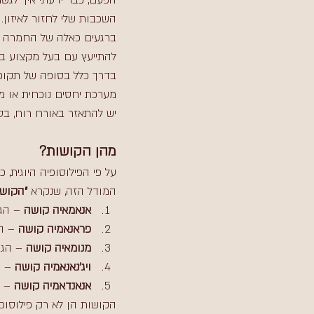
הפעם, כבר ידעתי איך לגשת
השכבות שלי לחזור לאיזון.
ברגעים כאלה של החמרה אנ
להתייעץ עם בעל מקצוע בת
בדרך כלל בסופה של תקופה 
מערכת יחסים נוכחית או מה
יש להתאזר באורח רוח, בס
מהן הקושות?
על פי הפילוסופיה היוגית,
המודל הזה, שנקרא 
"הקושות" (
אנאמאיה קושה
 – הגו
פראנאמיה קושה
 – הג
מנומאיה קושה
 – הגו
ויג'נאנאמיה קושה
 – ה
אנאנדאמיה קושה
 – 
הקושות הן לא רק פילוסופי